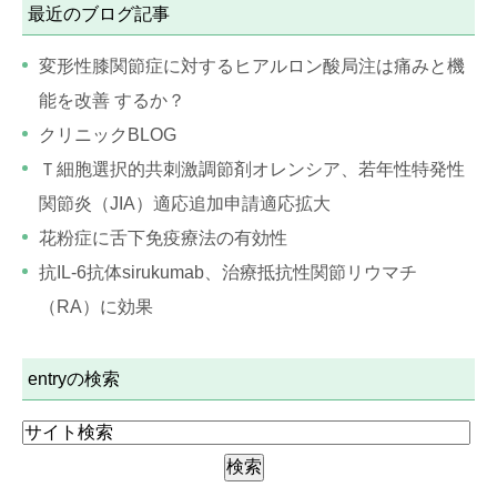
最近のブログ記事
変形性膝関節症に対するヒアルロン酸局注は痛みと機
能を改善 するか？
クリニックBLOG
Ｔ細胞選択的共刺激調節剤オレンシア、若年性特発性
関節炎（JIA）適応追加申請適応拡大
花粉症に舌下免疫療法の有効性
抗IL-6抗体sirukumab、治療抵抗性関節リウマチ
（RA）に効果
entryの検索