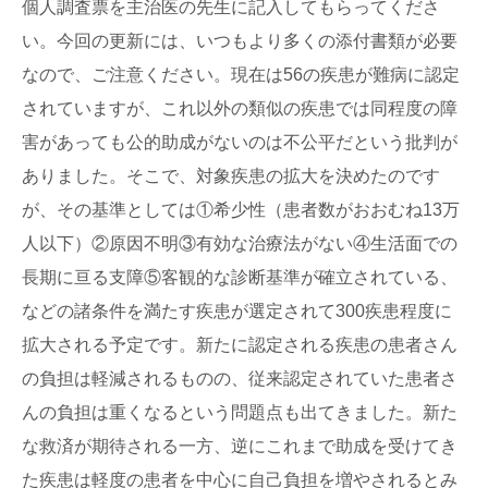
個人調査票を主治医の先生に記入してもらってくださ
い。今回の更新には、いつもより多くの添付書類が必要
なので、ご注意ください。現在は56の疾患が難病に認定
されていますが、これ以外の類似の疾患では同程度の障
害があっても公的助成がないのは不公平だという批判が
ありました。そこで、対象疾患の拡大を決めたのです
が、その基準としては①希少性（患者数がおおむね13万
人以下）②原因不明③有効な治療法がない④生活面での
長期に亘る支障⑤客観的な診断基準が確立されている、
などの諸条件を満たす疾患が選定されて300疾患程度に
拡大される予定です。新たに認定される疾患の患者さん
の負担は軽減されるものの、従来認定されていた患者さ
んの負担は重くなるという問題点も出てきました。新た
な救済が期待される一方、逆にこれまで助成を受けてき
た疾患は軽度の患者を中心に自己負担を増やされるとみ